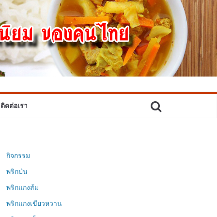
ติดต่อเรา
กิจกรรม
พริกป่น
พริกแกงส้ม
พริกแกงเขียวหวาน