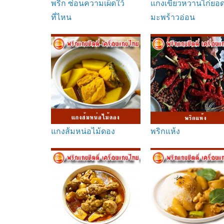
พริก ซ่อนความเผ็ดใว้
แกงเขียวหวานไก่ยอ
ที่ไหน
มะพร้าวอ่อน
แกงส้มหน่อไม้ดอง
พริกแห้ง