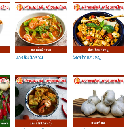
แกงส้มผักรวม
ผัดพริกแกงหมู