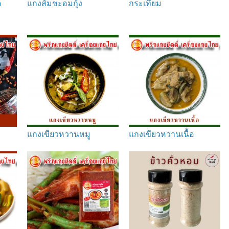
ด
แกงส้มชะอมกุ้ง
กระเทียม
แกงเขียวหวานหมู
แกงเขียวหวานเนื้อ